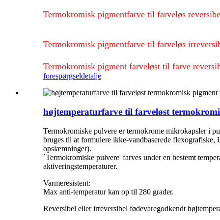
Termokromisk pigmentfarve til farveløs reversib
Termokromisk pigmentfarve til farveløs irreve
Termokromisk pigment farveløst til farve rever
forespørgsel
detalje
højtemperaturfarve til farveløst termokromi
Termokromiske pulvere er termokrome mikrokapsler i pulv
bruges til at formulere ikke-vandbaserede flexografiske,
opslæmninger).
`Termokromiske pulvere' farves under en bestemt tempera
aktiveringstemperaturer.
Varmeresistent:
Max anti-temperatur kan op til 280 grader.
Reversibel eller irreversibel fødevaregodkendt højtemper