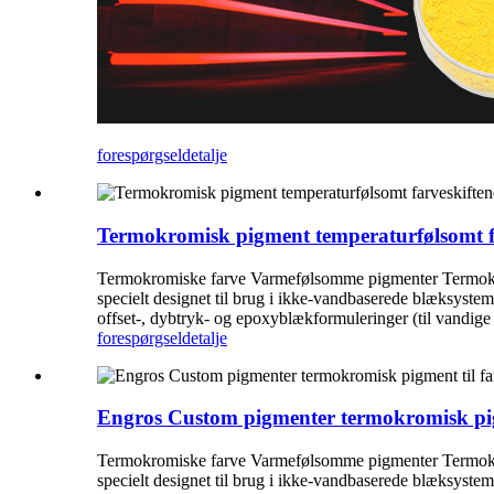
forespørgsel
detalje
Termokromisk pigment temperaturfølsomt f
Termokromiske farve Varmefølsomme pigmenter Termokro
specielt designet til brug i ikke-vandbaserede blæksyste
offset-, dybtryk- og epoxyblækformuleringer (til vandige
forespørgsel
detalje
Engros Custom pigmenter termokromisk pigm
Termokromiske farve Varmefølsomme pigmenter Termokro
specielt designet til brug i ikke-vandbaserede blæksyste