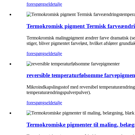
forespørgsel
detalje
Termokromisk pigment Termisk farveændring
Termokromisk malingpigment ændrer farve dramatisk (selv 
stiger, bliver pigmentet farveløst, hvilket afslører grund
forespørgsel
detalje
reversible temperaturfølsomme farvepigmen
Mikroindkapslingsstof med reversibel temperaturændring 
temperaturændringspulverpulver).
forespørgsel
detalje
Termokromiske pigmenter til maling, belæg