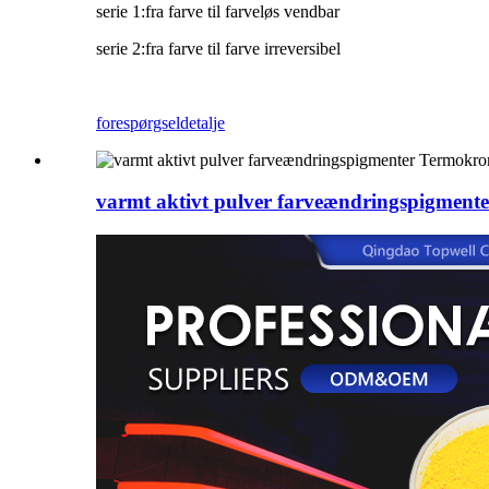
serie 1:fra farve til farveløs vendbar
serie 2:fra farve til farve irreversibel
forespørgsel
detalje
varmt aktivt pulver farveændringspigment