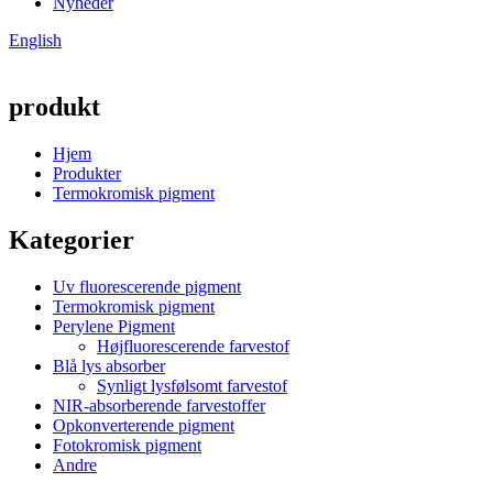
Nyheder
English
produkt
Hjem
Produkter
Termokromisk pigment
Kategorier
Uv fluorescerende pigment
Termokromisk pigment
Perylene Pigment
Højfluorescerende farvestof
Blå lys absorber
Synligt lysfølsomt farvestof
NIR-absorberende farvestoffer
Opkonverterende pigment
Fotokromisk pigment
Andre