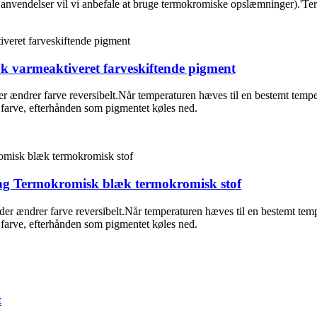
 anvendelser vil vi anbefale at bruge termokromiske opslæmninger).'Ter
k varmeaktiveret farveskiftende pigment
drer farve reversibelt.Når temperaturen hæves til en bestemt temperatur,
e farve, efterhånden som pigmentet køles ned.
ng Termokromisk blæk termokromisk stof
r ændrer farve reversibelt.Når temperaturen hæves til en bestemt temperat
e farve, efterhånden som pigmentet køles ned.
t