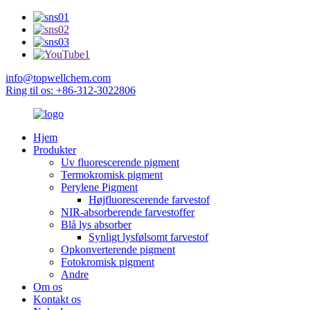
info@topwellchem.com
Ring til os: +86-312-3022806
Hjem
Produkter
Uv fluorescerende pigment
Termokromisk pigment
Perylene Pigment
Højfluorescerende farvestof
NIR-absorberende farvestoffer
Blå lys absorber
Synligt lysfølsomt farvestof
Opkonverterende pigment
Fotokromisk pigment
Andre
Om os
Kontakt os