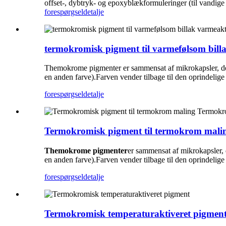
offset-, dybtryk- og epoxyblækformuleringer (til vandige
forespørgsel
detalje
termokromisk pigment til varmefølsom billa
Themokrome pigmenter er sammensat af mikrokapsler, der æn
en anden farve).Farven vender tilbage til den oprindelig
forespørgsel
detalje
Termokromisk pigment til termokrom mali
Themokrome pigmenter
er sammensat af mikrokapsler, de
en anden farve).Farven vender tilbage til den oprindelig
forespørgsel
detalje
Termokromisk temperaturaktiveret pigmen