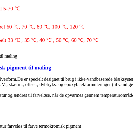
el 5-70 ℃
rsibel 60 ℃, 70 ℃, 80 ℃, 100 ℃, 120 ℃
sibelt 33 ℃ , 35 ℃, 40 ℃ , 50 ℃, 60 ℃, 70 ℃
sk pigment til maling
erform.De er specielt designet til brug i ikke-vandbaserede blæksystem
 UV-, skærm-, offset-, dybtryks- og epoxyblækformuleringer (til vandig
tur og ændres til farveløse, når de opvarmes gennem temperaturområdet.
atur farveløs til farve termokromisk pigment