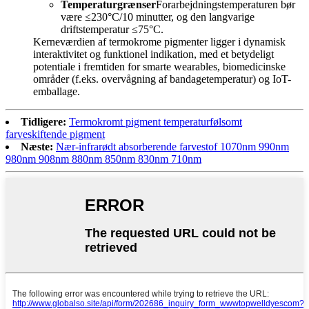
Temperaturgrænser
Forarbejdningstemperaturen bør
være ≤230°C/10 minutter, og den langvarige
driftstemperatur ≤75°C.
Kerneværdien af termokrome pigmenter ligger i dynamisk
interaktivitet og funktionel indikation, med et betydeligt
potentiale i fremtiden for smarte wearables, biomedicinske
områder (f.eks. overvågning af bandagetemperatur) og IoT-
emballage.
Tidligere:
Termokromt pigment temperaturfølsomt
farveskiftende pigment
Næste:
Nær-infrarødt absorberende farvestof 1070nm 990nm
980nm 908nm 880nm 850nm 830nm 710nm