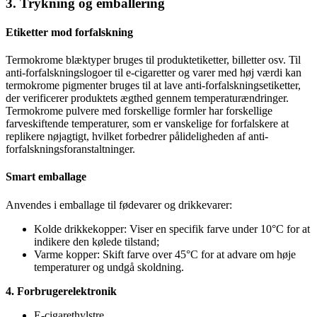
3. Trykning og emballering
Etiketter mod forfalskning
Termokrome blæktyper bruges til produktetiketter, billetter osv. Til
anti-forfalskningslogoer til e-cigaretter og varer med høj værdi kan
termokrome pigmenter bruges til at lave anti-forfalskningsetiketter,
der verificerer produktets ægthed gennem temperaturændringer.
Termokrome pulvere med forskellige formler har forskellige
farveskiftende temperaturer, som er vanskelige for forfalskere at
replikere nøjagtigt, hvilket forbedrer pålideligheden af anti-
forfalskningsforanstaltninger.
Smart emballage
Anvendes i emballage til fødevarer og drikkevarer:
Kolde drikkekopper: Viser en specifik farve under 10°C for at
indikere den kølede tilstand;
Varme kopper: Skift farve over 45°C for at advare om høje
temperaturer og undgå skoldning.
4. Forbrugerelektronik
E-cigarethylstre