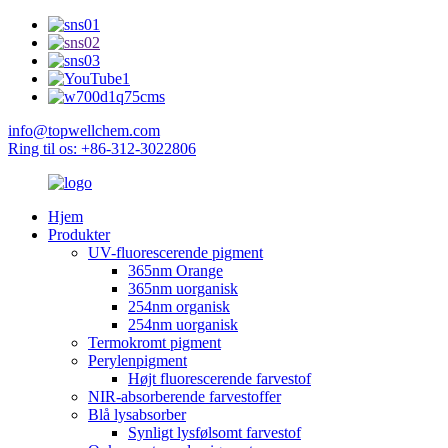
info@topwellchem.com
Ring til os: +86-312-3022806
Hjem
Produkter
UV-fluorescerende pigment
365nm Orange
365nm uorganisk
254nm organisk
254nm uorganisk
Termokromt pigment
Perylenpigment
Højt fluorescerende farvestof
NIR-absorberende farvestoffer
Blå lysabsorber
Synligt lysfølsomt farvestof