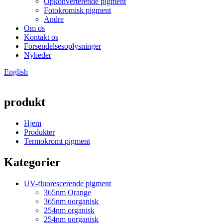
Opkonverterende pigment
Fotokromisk pigment
Andre
Om os
Kontakt os
Forsendelsesoplysninger
Nyheder
English
produkt
Hjem
Produkter
Termokromt pigment
Kategorier
UV-fluorescerende pigment
365nm Orange
365nm uorganisk
254nm organisk
254nm uorganisk