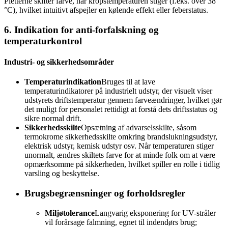
Pletterne skifter farve, når kropstemperaturen stiger (f.eks. over 38
°C), hvilket intuitivt afspejler en kølende effekt eller feberstatus.
6. Indikation for anti-forfalskning og
temperaturkontrol
Industri- og sikkerhedsområder
Temperaturindikation
Bruges til at lave
temperaturindikatorer på industrielt udstyr, der visuelt viser
udstyrets driftstemperatur gennem farveændringer, hvilket gør
det muligt for personalet rettidigt at forstå dets driftsstatus og
sikre normal drift.
Sikkerhedsskilte
Opsætning af advarselsskilte, såsom
termokrome sikkerhedsskilte omkring brandslukningsudstyr,
elektrisk udstyr, kemisk udstyr osv. Når temperaturen stiger
unormalt, ændres skiltets farve for at minde folk om at være
opmærksomme på sikkerheden, hvilket spiller en rolle i tidlig
varsling og beskyttelse.
Brugsbegrænsninger og forholdsregler
Miljøtolerance
Langvarig eksponering for UV-stråler
vil forårsage falmning, egnet til indendørs brug;