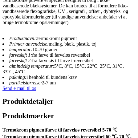
Termokrome pulvere er specielt designet til brug i ikke-
vandbaserede blæksystemer. De kan bruges til at formulere ikke-
vandbaserede flexografiske, UV-, serigrafi-, offset-, dybtryks- og
epoxyblækformuleringer (til vandige anvendelser anbefaler vi at
bruge termokrome opslæmninger).
Produktnavn::
termokromt pigment
Primær anvendelse:
maling, blæk, plastik, tøj
temperatur:
10-70 grader
farveskift 1:
fra farve til farveløs reversibel
farveskift 2:
fra farveløs til farve irreversibel
almindelig temperatur:
5°C, 8°C, 15°C, 22°C, 25°C, 31°C,
33°C, 45°C...
pakning:
i henhold til kundens krav
partikelstørrelse:
2-7 um
Send e-mail til os
Produktdetaljer
Produktmærker
Termokrom pigmentfarve til farveløs reversibel 5-70 ℃
Termokrom pigmentfarve til farveløs irreversibel 60 ℃, 70 ℃,