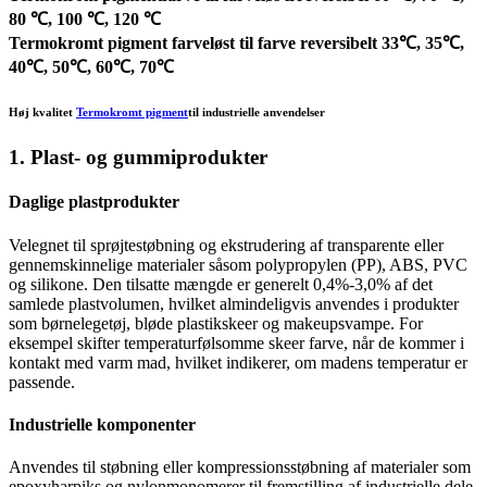
80 ℃, 100 ℃, 120 ℃
Termokromt pigment farveløst til farve reversibelt 33℃, 35℃,
40℃, 50℃, 60℃, 70℃
Høj kvalitet
Termokromt pigment
til industrielle anvendelser
1. Plast- og gummiprodukter
Daglige plastprodukter
Velegnet til sprøjtestøbning og ekstrudering af transparente eller
gennemskinnelige materialer såsom polypropylen (PP), ABS, PVC
og silikone. Den tilsatte mængde er generelt 0,4%-3,0% af det
samlede plastvolumen, hvilket almindeligvis anvendes i produkter
som børnelegetøj, bløde plastikskeer og makeupsvampe. For
eksempel skifter temperaturfølsomme skeer farve, når de kommer i
kontakt med varm mad, hvilket indikerer, om madens temperatur er
passende.
Industrielle komponenter
Anvendes til støbning eller kompressionsstøbning af materialer som
epoxyharpiks og nylonmonomerer til fremstilling af industrielle dele,