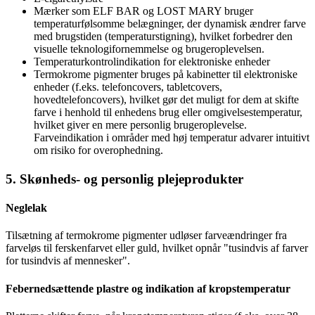
Mærker som ELF BAR og LOST MARY bruger
temperaturfølsomme belægninger, der dynamisk ændrer farve
med brugstiden (temperaturstigning), hvilket forbedrer den
visuelle teknologifornemmelse og brugeroplevelsen.
Temperaturkontrolindikation for elektroniske enheder
Termokrome pigmenter bruges på kabinetter til elektroniske
enheder (f.eks. telefoncovers, tabletcovers,
hovedtelefoncovers), hvilket gør det muligt for dem at skifte
farve i henhold til enhedens brug eller omgivelsestemperatur,
hvilket giver en mere personlig brugeroplevelse.
Farveindikation i områder med høj temperatur advarer intuitivt
om risiko for overophedning.
5. Skønheds- og personlig plejeprodukter
Neglelak
Tilsætning af termokrome pigmenter udløser farveændringer fra
farveløs til ferskenfarvet eller guld, hvilket opnår "tusindvis af farver
for tusindvis af mennesker".
Febernedsættende plastre og indikation af kropstemperatur