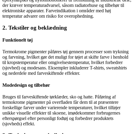
der kræver temperaturadvarsel, såsom radiatorhuse og tilbehør til
elektroniske apparater. Farveindikation i områder med høj
temperatur advarer om risiko for overophedning.
2. Tekstiler og beklædning
Funktionelt tøj
Termokrome pigmenter påføres tøj gennem processer som trykning
og farvning, hvilket gør det muligt for tøjet at skifte farve i henhold
til kropstemperatur eller omgivelsestemperatur, hvilket forbedrer
(sjovhed) og modesans. Eksempler inkluderer T-shirts, sweatshirts
og nederdele med farveskiftende effekter.
Modedesign og tilbehør
Bruges til farveskiftende tørklæder, sko og hatte. Påføring af
termokrome pigmenter på overfladen får dem til at præsentere
forskellige farver under varierende temperaturer, hvilket tilføjer
unikke visuelle effekter til skoene, imødekommer forbrugernes
efterspørgsel efter personligt fodtøj og forbedrer produktets
(sjovheds) effekt.