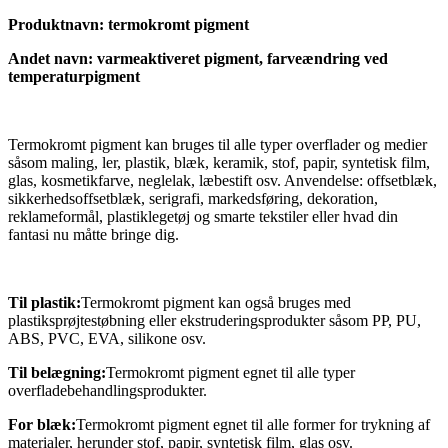
Produktnavn: termokromt pigment
Andet navn: varmeaktiveret pigment, farveændring ved
temperaturpigment
Termokromt pigment kan bruges til alle typer overflader og medier
såsom maling, ler, plastik, blæk, keramik, stof, papir, syntetisk film,
glas, kosmetikfarve, neglelak, læbestift osv. Anvendelse: offsetblæk,
sikkerhedsoffsetblæk, serigrafi, markedsføring, dekoration,
reklameformål, plastiklegetøj og smarte tekstiler eller hvad din
fantasi nu måtte bringe dig.
Til plastik:
Termokromt pigment kan også bruges med
plastiksprøjtestøbning eller ekstruderingsprodukter såsom PP, PU,
ABS, PVC, EVA, silikone osv.
Til belægning:
Termokromt pigment egnet til alle typer
overfladebehandlingsprodukter.
For blæk:
Termokromt pigment egnet til alle former for trykning af
materialer, herunder stof, papir, syntetisk film, glas osv.