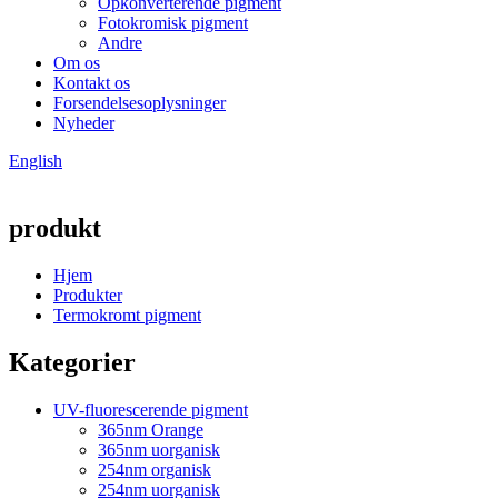
Opkonverterende pigment
Fotokromisk pigment
Andre
Om os
Kontakt os
Forsendelsesoplysninger
Nyheder
English
produkt
Hjem
Produkter
Termokromt pigment
Kategorier
UV-fluorescerende pigment
365nm Orange
365nm uorganisk
254nm organisk
254nm uorganisk