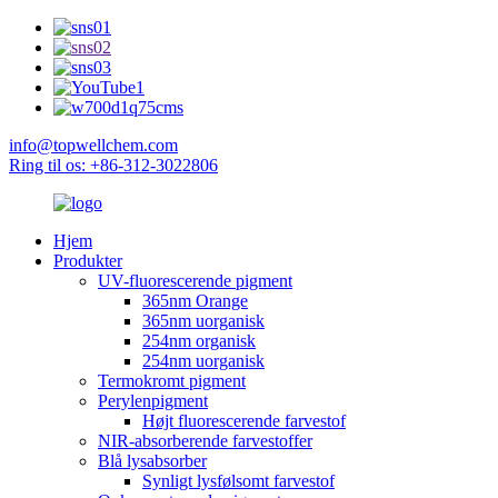
info@topwellchem.com
Ring til os: +86-312-3022806
Hjem
Produkter
UV-fluorescerende pigment
365nm Orange
365nm uorganisk
254nm organisk
254nm uorganisk
Termokromt pigment
Perylenpigment
Højt fluorescerende farvestof
NIR-absorberende farvestoffer
Blå lysabsorber
Synligt lysfølsomt farvestof