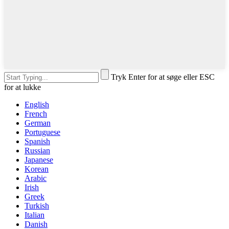
Tryk Enter for at søge eller ESC
for at lukke
English
French
German
Portuguese
Spanish
Russian
Japanese
Korean
Arabic
Irish
Greek
Turkish
Italian
Danish