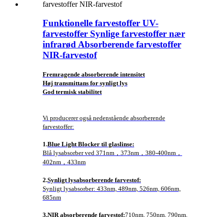
Funktionelle farvestoffer UV-
farvestoffer Synlige farvestoffer nær
infrarød Absorberende farvestoffer
NIR-farvestof
Fremragende absorberende intensitet
Høj transmittans for synligt lys
God termisk stabilitet
Vi producerer også nedenstående absorberende
farvestoffer:
1.
Blue Light Blocker til glaslinse:
Blå lysabsorber ved 371nm，373nm，380-400nm，
402nm，433nm
2.
Synligt lysabsorberende farvestof:
Synligt lysabsorber: 433nm, 489nm, 526nm, 606nm,
685nm
3.
NIR absorberende farvestof:
710nm, 750nm, 790nm,