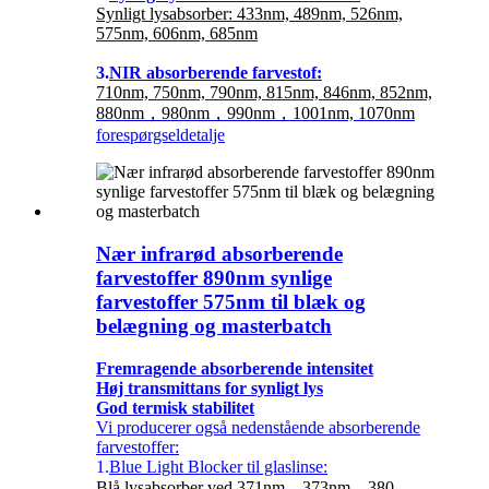
Synligt lysabsorber: 433nm, 489nm, 526nm,
575nm, 606nm, 685nm
3.
NIR absorberende farvestof:
710nm, 750nm, 790nm, 815nm, 846nm, 852nm,
880nm，980nm，990nm，1001nm, 1070nm
forespørgsel
detalje
Nær infrarød absorberende
farvestoffer 890nm synlige
farvestoffer 575nm til blæk og
belægning og masterbatch
Fremragende absorberende intensitet
Høj transmittans for synligt lys
God termisk stabilitet
Vi producerer også nedenstående absorberende
farvestoffer:
1.
Blue Light Blocker til glaslinse:
Blå lysabsorber ved 371nm，373nm，380-