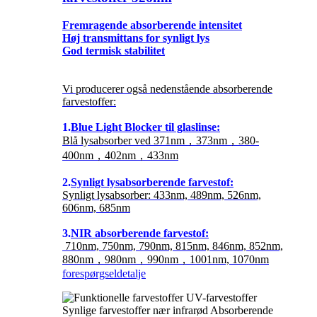
Fremragende absorberende intensitet
Høj transmittans for synligt lys
God termisk stabilitet
Vi producerer også nedenstående absorberende
farvestoffer:
1.
Blue Light Blocker til glaslinse:
Blå lysabsorber ved 371nm，373nm，380-
400nm，402nm，433nm
2.
Synligt lysabsorberende farvestof:
Synligt lysabsorber: 433nm, 489nm, 526nm,
606nm, 685nm
3.
NIR absorberende farvestof:
710nm, 750nm, 790nm, 815nm, 846nm, 852nm,
880nm，980nm，990nm，1001nm, 1070nm
forespørgsel
detalje