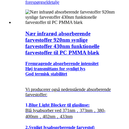
forespørgsel
detalje
Nær infrarød absorberende
farvestoffer 920nm synlige
farvestoffer 430nm funktionelle
farvestoffer til PC PMMA blæk
Fremragende absorberende intensitet
Høj transmittans for synligt lys
God termisk stabilitet
Vi producerer også nedenstående absorberende
farvestoffer:
1.
Blue Light Blocker til glaslinse:
Blå lysabsorber ved 371nm，373nm，380-
400nm，402nm，433nm
2.
Synligt lysabsorberende farvestof: