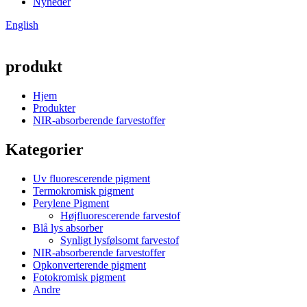
Nyheder
English
produkt
Hjem
Produkter
NIR-absorberende farvestoffer
Kategorier
Uv fluorescerende pigment
Termokromisk pigment
Perylene Pigment
Højfluorescerende farvestof
Blå lys absorber
Synligt lysfølsomt farvestof
NIR-absorberende farvestoffer
Opkonverterende pigment
Fotokromisk pigment
Andre