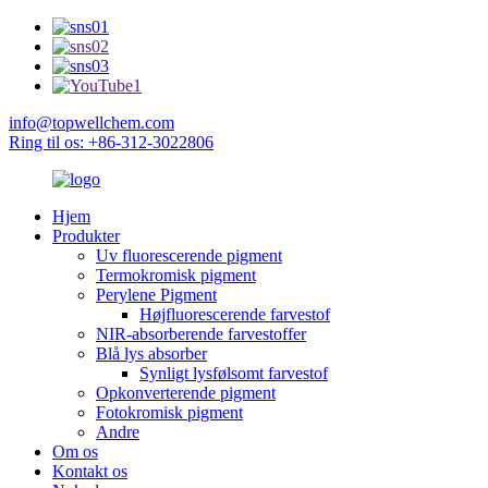
info@topwellchem.com
Ring til os: +86-312-3022806
Hjem
Produkter
Uv fluorescerende pigment
Termokromisk pigment
Perylene Pigment
Højfluorescerende farvestof
NIR-absorberende farvestoffer
Blå lys absorber
Synligt lysfølsomt farvestof
Opkonverterende pigment
Fotokromisk pigment
Andre
Om os
Kontakt os