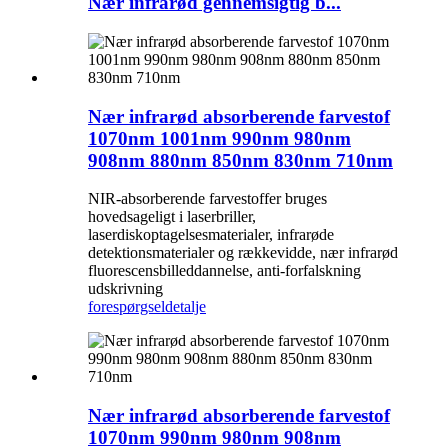
Nær infrarød gennemsigtig b...
Nær infrarød absorberende farvestof
1070nm 1001nm 990nm 980nm
908nm 880nm 850nm 830nm 710nm
NIR-absorberende farvestoffer bruges
hovedsageligt i laserbriller,
laserdiskoptagelsesmaterialer, infrarøde
detektionsmaterialer og rækkevidde, nær infrarød
fluorescensbilleddannelse, anti-forfalskning
udskrivning
forespørgsel
detalje
Nær infrarød absorberende farvestof
1070nm 990nm 980nm 908nm