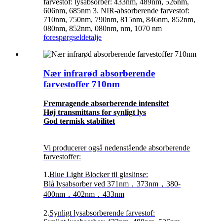
farvestof: lysabsorber: 433nm, 489nm, 526nm,
606nm, 685nm 3. NIR-absorberende farvestof:
710nm, 750nm, 790nm, 815nm, 846nm, 852nm,
080nm, 852nm, 080nm, nm, 1070 nm
forespørgsel
detalje
Nær infrarød absorberende
farvestoffer 710nm
Fremragende absorberende intensitet
Høj transmittans for synligt lys
God termisk stabilitet
Vi producerer også nedenstående absorberende
farvestoffer:
1.
Blue Light Blocker til glaslinse:
Blå lysabsorber ved 371nm，373nm，380-
400nm，402nm，433nm
2.
Synligt lysabsorberende farvestof: