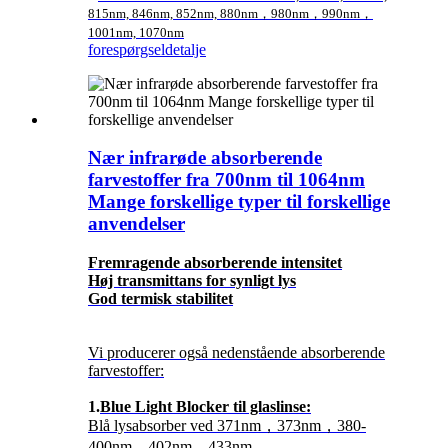
815nm, 846nm, 852nm, 880nm，980nm，990nm，
1001nm, 1070nm
forespørgsel
detalje
Nær infrarøde absorberende
farvestoffer fra 700nm til 1064nm
Mange forskellige typer til forskellige
anvendelser
Fremragende absorberende intensitet
Høj transmittans for synligt lys
God termisk stabilitet
Vi producerer også nedenstående absorberende
farvestoffer:
1.
Blue Light Blocker til glaslinse:
Blå lysabsorber ved 371nm，373nm，380-
400nm，402nm，433nm