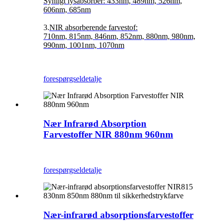
Synligt lysabsorber: 433nm, 489nm, 526nm,
606nm, 685nm
3.
NIR absorberende farvestof:
710nm, 815nm, 846nm, 852nm, 880nm, 980nm,
990nm, 1001nm, 1070nm
forespørgsel
detalje
Nær Infrarød Absorption
Farvestoffer NIR 880nm 960nm
forespørgsel
detalje
Nær-infrarød absorptionsfarvestoffer