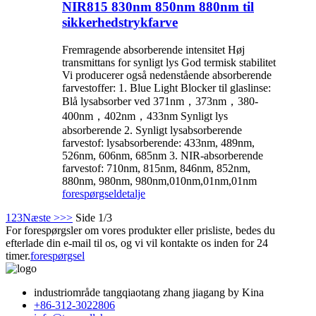
NIR815 830nm 850nm 880nm til
sikkerhedstrykfarve
Fremragende absorberende intensitet Høj
transmittans for synligt lys God termisk stabilitet
Vi producerer også nedenstående absorberende
farvestoffer: 1. Blue Light Blocker til glaslinse:
Blå lysabsorber ved 371nm，373nm，380-
400nm，402nm，433nm Synligt lys
absorberende 2. Synligt lysabsorberende
farvestof: lysabsorberende: 433nm, 489nm,
526nm, 606nm, 685nm 3. NIR-absorberende
farvestof: 710nm, 815nm, 846nm, 852nm,
880nm, 980nm, 980nm,010nm,01nm,01nm
forespørgsel
detalje
1
2
3
Næste >
>>
Side 1/3
For forespørgsler om vores produkter eller prisliste, bedes du
efterlade din e-mail til os, og vi vil kontakte os inden for 24
timer.
forespørgsel
industriområde tangqiaotang zhang jiagang by Kina
+86-312-3022806