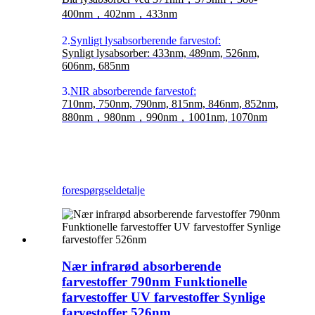
400nm，402nm，433nm
2.
Synligt lysabsorberende farvestof:
Synligt lysabsorber: 433nm, 489nm, 526nm,
606nm, 685nm
3.
NIR absorberende farvestof:
710nm, 750nm, 790nm, 815nm, 846nm, 852nm,
880nm，980nm，990nm，1001nm, 1070nm
forespørgsel
detalje
Nær infrarød absorberende
farvestoffer 790nm Funktionelle
farvestoffer UV farvestoffer Synlige
farvestoffer 526nm