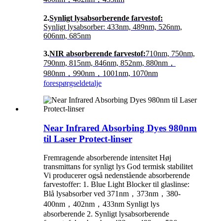
2.
Synligt lysabsorberende farvestof:
Synligt lysabsorber: 433nm, 489nm, 526nm,
606nm, 685nm
3.
NIR absorberende farvestof:
710nm, 750nm,
790nm, 815nm, 846nm, 852nm, 880nm，
980nm，990nm，1001nm, 1070nm
forespørgsel
detalje
Near Infrared Absorbing Dyes 980nm
til Laser Protect-linser
Fremragende absorberende intensitet Høj
transmittans for synligt lys God termisk stabilitet
Vi producerer også nedenstående absorberende
farvestoffer: 1. Blue Light Blocker til glaslinse:
Blå lysabsorber ved 371nm，373nm，380-
400nm，402nm，433nm Synligt lys
absorberende 2. Synligt lysabsorberende