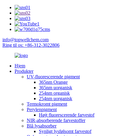
info@topwellchem.com
Ring til os: +86-312-3022806
Hjem
Produkter
UV-fluorescerende pigment
365nm Orange
365nm uorganisk
254nm organisk
254nm uorganisk
Termokromt pigment
Perylenpigment
Højt fluorescerende farvestof
NIR-absorberende farvestoffer
Blå lysabsorber
Synligt lysfølsomt farvestof