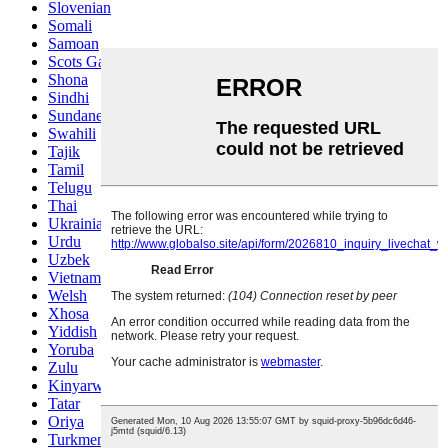
Slovenian
Somali
Samoan
Scots Gaelic
Shona
Sindhi
Sundanese
Swahili
Tajik
Tamil
Telugu
Thai
Ukrainian
Urdu
Uzbek
Vietnamese
Welsh
Xhosa
Yiddish
Yoruba
Zulu
Kinyarwanda
Tatar
Oriya
Turkmen