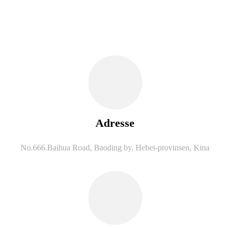
Adresse
No.666.Baihua Road, Baoding by, Hebei-provinsen, Kina