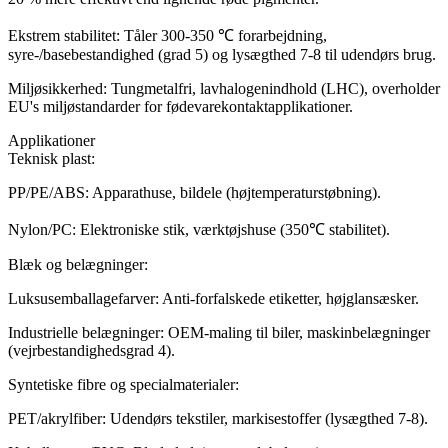
Ekstrem stabilitet: Tåler 300-350 ℃ forarbejdning,
syre-/basebestandighed (grad 5) og lysægthed 7-8 til udendørs brug.
Miljøsikkerhed: Tungmetalfri, lavhalogenindhold (LHC), overholder
EU's miljøstandarder for fødevarekontaktapplikationer.
Applikationer
Teknisk plast:
PP/PE/ABS: Apparathuse, bildele (højtemperaturstøbning).
Nylon/PC: Elektroniske stik, værktøjshuse (350℃ stabilitet).
Blæk og belægninger:
Luksusemballagefarver: Anti-forfalskede etiketter, højglansæsker.
Industrielle belægninger: OEM-maling til biler, maskinbelægninger
(vejrbestandighedsgrad 4).
Syntetiske fibre og specialmaterialer:
PET/akrylfiber: Udendørs tekstiler, markisestoffer (lysægthed 7-8).