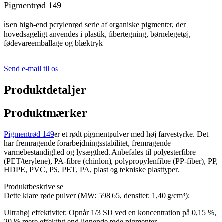
Pigmentrød 149
is
en high-end perylenrød serie af organiske pigmenter, der
hovedsageligt anvendes i plastik, fibertegning, børnelegetøj,
fødevareemballage og blæktryk
Send e-mail til os
Produktdetaljer
Produktmærker
Pigmentrød 149
er et rødt pigmentpulver med høj farvestyrke. Det
har fremragende forarbejdningsstabilitet, fremragende
varmebestandighed og lysægthed. Anbefales til polyesterfibre
(PET/terylene), PA-fibre (chinlon), polypropylenfibre (PP-fiber), PP,
HDPE, PVC, PS, PET, PA, plast og tekniske plasttyper.
Produktbeskrivelse
Dette klare røde pulver (MW: 598,65, densitet: 1,40 g/cm³):
Ultrahøj effektivitet: Opnår 1/3 SD ved en koncentration på 0,15 %,
20 % mere effektivt end lignende røde pigmenter.