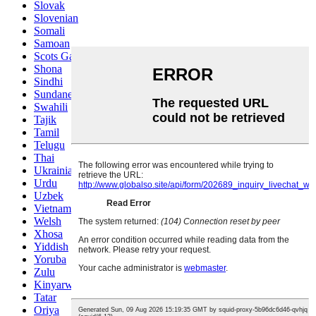
Slovak
Slovenian
Somali
Samoan
Scots Gaelic
Shona
Sindhi
Sundanese
Swahili
Tajik
Tamil
Telugu
Thai
Ukrainian
Urdu
Uzbek
Vietnamese
Welsh
Xhosa
Yiddish
Yoruba
Zulu
Kinyarwanda
Tatar
Oriya