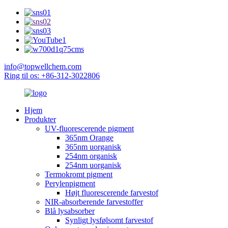
info@topwellchem.com
Ring til os: +86-312-3022806
Hjem
Produkter
UV-fluorescerende pigment
365nm Orange
365nm uorganisk
254nm organisk
254nm uorganisk
Termokromt pigment
Perylenpigment
Højt fluorescerende farvestof
NIR-absorberende farvestoffer
Blå lysabsorber
Synligt lysfølsomt farvestof