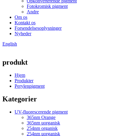
Opkonverterende pigment
Fotokromisk pigment
Andre
Om os
Kontakt os
Forsendelsesoplysninger
Nyheder
English
produkt
Hjem
Produkter
Perylenpigment
Kategorier
UV-fluorescerende pigment
365nm Orange
365nm uorganisk
254nm organisk
254nm uorganisk