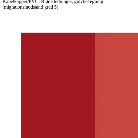
Kabelkapper/PVC: Bløde ledninger, gulvbelægning
(migrationsmodstand grad 5)