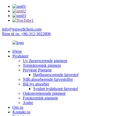
info@topwellchem.com
Ring til os: +86-312-3022806
Hjem
Produkter
Uv fluorescerende pigment
Termokromisk pigment
Perylene Pigment
Højfluorescerende farvestof
NIR-absorberende farvestoffer
Blå lys absorber
Synligt lysfølsomt farvestof
Opkonverterende pigment
Fotokromisk pigment
Andre
Om os
Kontakt os