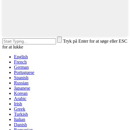
Tryk på Enter for at søge eller ESC
for at lukke
English
French
German
Portuguese
Spanish
Russian
Japanese
Korean
Arabic
Irish
Greek
Turkish
Italian
Danish
Romanian