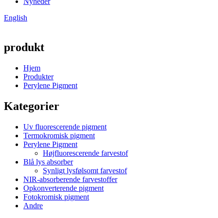
Nyheder
English
produkt
Hjem
Produkter
Perylene Pigment
Kategorier
Uv fluorescerende pigment
Termokromisk pigment
Perylene Pigment
Højfluorescerende farvestof
Blå lys absorber
Synligt lysfølsomt farvestof
NIR-absorberende farvestoffer
Opkonverterende pigment
Fotokromisk pigment
Andre