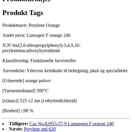
Produkt Tags
Produktnavn: Perylene Orange
Andet navn: Lumogen F orange 240
N,N'-bis(2,6-diisopropylphenyl)-3,4,9,10-
perylentetracarboxylsyrediimid
Klassificering: Funktionelle farvestoffer
Anvendelse: Ydeevne kemikalie til belægning, plast og specialiteter
[Udseende] orange pulver
[Varmemodstand] 300°C
[λ(max)] 525 ±2 nm (i ethylendichlorid)
[Renhed] ≥98 %
Tidligere:
Cas No.82953-57-9 Lumaogen F orange 240
Næste:
Perylene rød 620