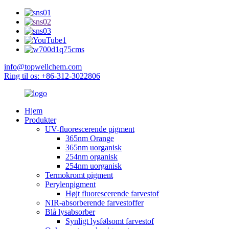
info@topwellchem.com
Ring til os: +86-312-3022806
Hjem
Produkter
UV-fluorescerende pigment
365nm Orange
365nm uorganisk
254nm organisk
254nm uorganisk
Termokromt pigment
Perylenpigment
Højt fluorescerende farvestof
NIR-absorberende farvestoffer
Blå lysabsorber
Synligt lysfølsomt farvestof