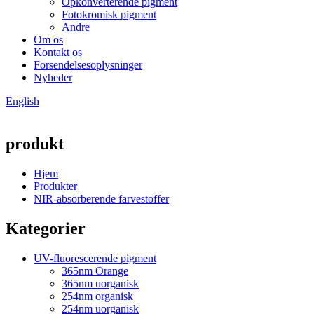
Opkonverterende pigment
Fotokromisk pigment
Andre
Om os
Kontakt os
Forsendelsesoplysninger
Nyheder
English
produkt
Hjem
Produkter
NIR-absorberende farvestoffer
Kategorier
UV-fluorescerende pigment
365nm Orange
365nm uorganisk
254nm organisk
254nm uorganisk