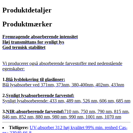
Produktdetaljer
Produktmærker
Fremragende absorberende intensitet
Høj transmittans for synligt lys
God termisk stabilitet
Vi producerer også absorberende farvestoffer med nedenstående
egenskaber:
1.
Blå lysblokering til glaslinser:
Blå lysabsorber ved 371nm, 373nm, 380-400nm, 402nm, 433nm
2.
Synligt lysabsorberende farvestof:
Synligt lysabsorberende: 433 nm, 489 nm, 526 nm, 606 nm, 685 nm
3.
NIR-absorberende farvestof:
710 nm, 750 nm, 790 nm, 815 nm,
846 nm, 852 nm, 880 nm, 980 nm, 990 nm, 1001 nm, 1070 nm
Tidligere:
UV-absorber 312 høj kvalitet 99% min. renhed Cas-
nr.: 23949-66-8