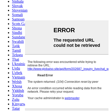
Sinhala
Slovak
Slovenian
Somali
Samoan
Scots Gaelic
Shona
Sindhi
Sundanese
Swahili
Tajik
Tamil
Telugu
Thai
Ukrainian
Urdu
Uzbek
Vietnamese
Welsh
Xhosa
Yiddish
Yoruba
Zulu
Kinyarwanda
Tatar