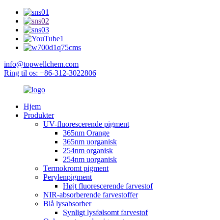
info@topwellchem.com
Ring til os: +86-312-3022806
Hjem
Produkter
UV-fluorescerende pigment
365nm Orange
365nm uorganisk
254nm organisk
254nm uorganisk
Termokromt pigment
Perylenpigment
Højt fluorescerende farvestof
NIR-absorberende farvestoffer
Blå lysabsorber
Synligt lysfølsomt farvestof