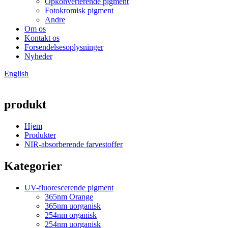
Opkonverterende pigment
Fotokromisk pigment
Andre
Om os
Kontakt os
Forsendelsesoplysninger
Nyheder
English
produkt
Hjem
Produkter
NIR-absorberende farvestoffer
Kategorier
UV-fluorescerende pigment
365nm Orange
365nm uorganisk
254nm organisk
254nm uorganisk