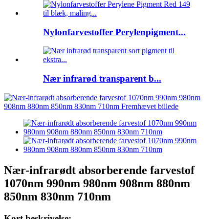
Nylonfarvestoffer Perylenpigment...
Nær infrarød transparent b...
Nær-infrarødt absorberende farvestof
1070nm 990nm 980nm 908nm 880nm
850nm 830nm 710nm
Kort beskrivelse: