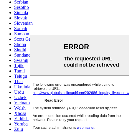
Serbian
Sesotho
Sinhala
Slovak
Slovenian
Somali
Samoan
Scots Gaelic
Shona
Sindhi
Sundanese
Swahili
Tajik
Tamil
Telugu
Thai
Ukrainian
Urdu
Uzbek
Vietnamese
Welsh
Xhosa
Yiddish
Yoruba
Zulu