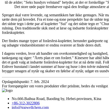
til de ældre; "Seks husdyrs velstand" betyder, at der er forskellige 
Det store røde papir fremhæver også den festlige atmosfære af 
Sproget skal være levende, og semantikken bør ikke gentages. Når man i
sætte dem på hovedet. Fra et tone-og-tone perspektiv har de sidste tegn 
det sidste tegn i dette par af kupletter "Sui" og det sidste tegn er "
rulning. Den traditionelle skik med at læse og indsætte forårskuplett
forårskupletter.
Der findes mange typer af forårsfest-kupletter, herunder gadeporte og
og udsøgte vinduesblomster er endnu sværere at finde deres duft.
I dagens verden, hvor alt handler om overkommelighed og hastighed, hv
tankegang og siger: "Årets plan er om foråret." Kinesere har altid håbe
det et godt valg at indsætte forårsfest-kupletter for at nå dette mål. 
Enhver husstand i landet summer af huse og huse i den tolvte månemån
brygger smagen af nytår og skaber en følelse af nytår, udgør en uundvær
Opslagstidspunkt: 7. feb. 2024
For forespørgsler om vores produkter eller prisliste, bedes du venligst 
No.666.Baihua Road, Baoding by, Hebei-provinsen, Kina
+86-312-3022806
info@topwellchem.com