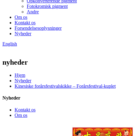
Opkonverterende pigment
Fotokromisk pigment
Andre
Om os
Kontakt os
Forsendelsesoplysninger
Nyheder
English
nyheder
Hjem
Nyheder
Kinesiske forårsfestivalskikke – Forårsfestival-kuplet
Nyheder
Kontakt os
Om os