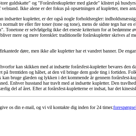
"Store guldskatte" og "Forårsfestkupletter med glæde" klistret på husdyr
velstand. Ikke alene er der fokus på opsætningen af kupletter, men antal
ndsætter kupletter, er der også nogle forholdsregler: indholdsmæssigt h
normalt tre eller fire toner (tone og tone), mens de sidste tegn har en e
Chun". Tonetone er selvfølgelig ikke det eneste kriterium for at bedømme
er bliver mere og mere forenklet: traditionelle forårskupletter skrives 
 firkantede døre, men ikke alle kupletter har et vandret banner. De enga
orfor kan skikken med at indsætte forårsfest-kupletter bevares den dag 
t på fremtiden og håbet, at den vil bringe dem gode ting i fortiden. Folk
Folk kan bruge glæden og lykken i det kommende år gennem forårsfest-kupl
ed. Enhver husstand har travlt med at indsætte kupletter. Den travlhe
lig del af året. Efter at forårsfest-kupletterne er indsat, har det kines
give os din e-mail, og vi vil kontakte dig inden for 24 timer.
forespørgse