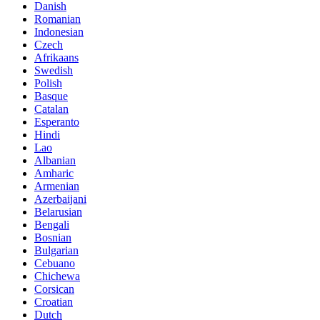
Danish
Romanian
Indonesian
Czech
Afrikaans
Swedish
Polish
Basque
Catalan
Esperanto
Hindi
Lao
Albanian
Amharic
Armenian
Azerbaijani
Belarusian
Bengali
Bosnian
Bulgarian
Cebuano
Chichewa
Corsican
Croatian
Dutch