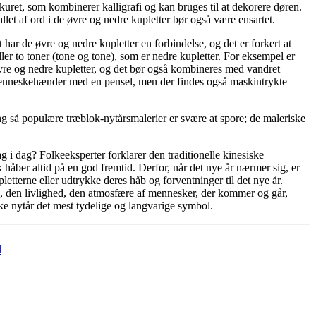
skuret, som kombinerer kalligrafi og kan bruges til at dekorere døren.
let af ord i de øvre og nedre kupletter bør også være ensartet.
ar de øvre og nedre kupletter en forbindelse, og det er forkert at
ller to toner (tone og tone), som er nedre kupletter. For eksempel er
 øvre og nedre kupletter, og det bør også kombineres med vandret
af menneskehænder med en pensel, men der findes også maskintrykte
ng så populære træblok-nytårsmalerier er svære at spore; de maleriske
i dag? Folkeeksperter forklarer den traditionelle kinesiske
 håber altid på en god fremtid. Derfor, når det nye år nærmer sig, er
etterne eller udtrykke deres håb og forventninger til det nye år.
d, den livlighed, den atmosfære af mennesker, der kommer og går,
iske nytår det mest tydelige og langvarige symbol.
l