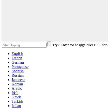
Tryk Enter for at søge eller ESC for 
English
French
German
Portuguese
Spanish
Russian
Japanese
Korean
Arabic
Irish
Greek
Turkish
Italian