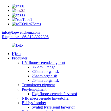
info@topwellchem.com
Ring til os: +86-312-3022806
Hjem
Produkter
UV-fluorescerende pigment
365nm Orange
365nm uorganisk
254nm organisk
254nm uorganisk
Termokromt pigment
Perylenpigment
Højt fluorescerende farvestof
NIR-absorberende farvestoffer
Blå lysabsorber
Synligt lysfølsomt farvestof